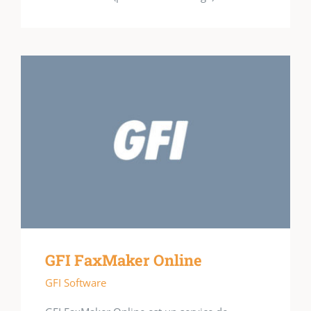
GFI FaxMaker Online
GFI Software