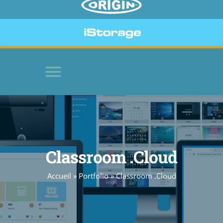
Toggle
Navigation
HOME
LOGICIELS
Classroom .Cloud
Accueil
»
Portfolio
»
Classroom .Cloud
PÉRIPHÉRIQUES SÉCURISÉS
SITE WEB