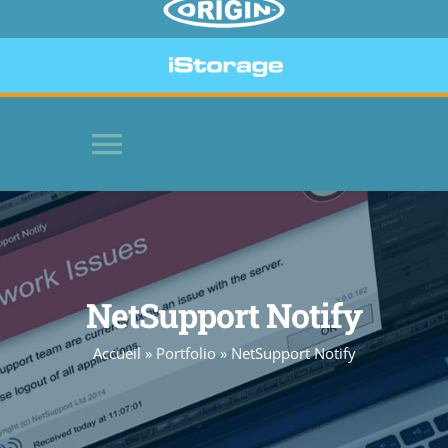
Toggle
Navigation
HOME
LOGICIELS
NetSupport Notify
Accueil
»
Portfolio
»
NetSupport Notify
PÉRIPHÉRIQUES SÉCURISÉS
SITE WEB