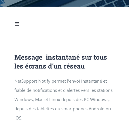
SERVICES
Toggle
NEWS
Navigation
PRÉSENTATION
CONTACT
Message instantané sur tous
CARACTÉRISTIQUES
les écrans d’un réseau
AVANTAGES
NetSupport Notify permet l’envoi instantané et
fiable de notifications et d’alertes vers les stations
BROCHURE
Windows, Mac et Linux depuis des PC Windows,
depuis des tablettes ou smartphones Android ou
TELECHARGER
iOS.