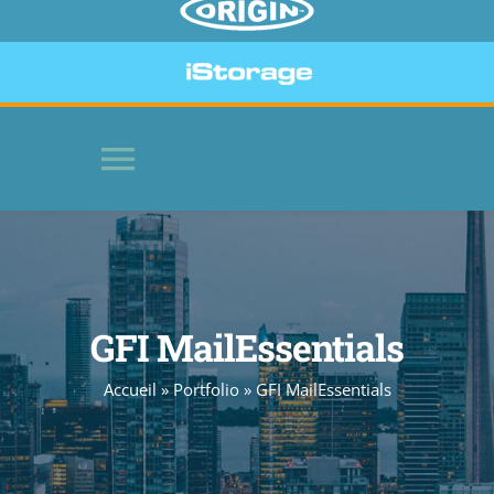
Toggle
Navigation
HOME
LOGICIELS
GFI MailEssentials
Accueil
»
Portfolio
»
GFI MailEssentials
PÉRIPHÉRIQUES SÉCURISÉS
SITE WEB