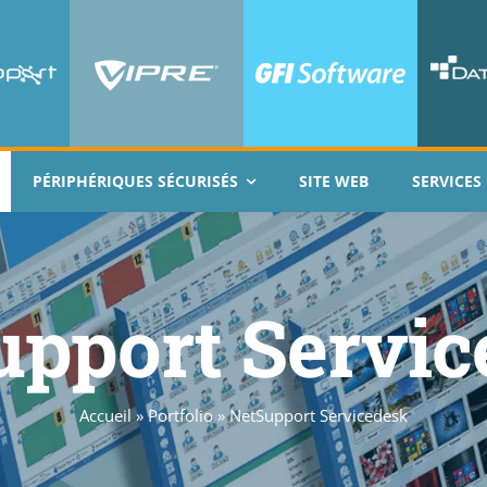
PÉRIPHÉRIQUES SÉCURISÉS
SITE WEB
SERVICES
upport Servic
Accueil
»
Portfolio
»
NetSupport Servicedesk