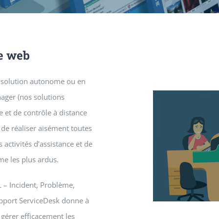
e web
e solution autonome ou en
ager (nos solutions
 et de contrôle à distance
 de réaliser aisément toutes
 activités d’assistance et de
me les plus ardus.
L – Incident, Problème,
pport ServiceDesk donne à
 gérer efficacement les