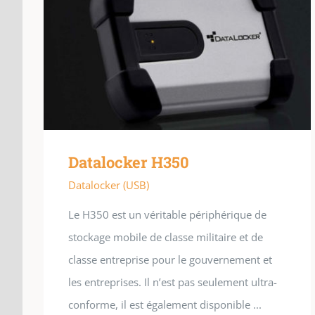
Datalocker H350
Datalocker (USB)
Le H350 est un véritable périphérique de
stockage mobile de classe militaire et de
classe entreprise pour le gouvernement et
les entreprises. Il n’est pas seulement ultra-
conforme, il est également disponible ...