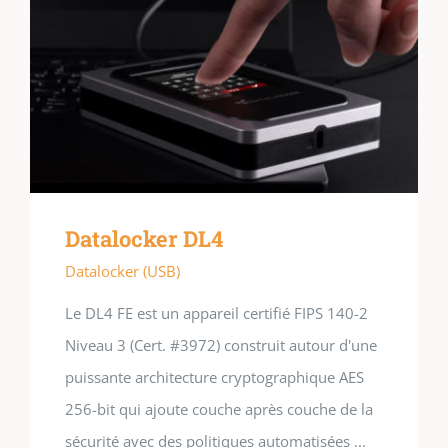
Datalocker DL4
Datalocker (USB)
Le DL4 FE est un appareil certifié FIPS 140-2
Niveau 3 (Cert. #3972) construit autour d'une
puissante architecture cryptographique AES
256-bit qui ajoute couche après couche de la
sécurité avec des politiques automatisées ...