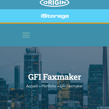
Toggle
Navigation
HOME
LOGICIELS
GFI Faxmaker
Accueil
»
Portfolio
»
GFI Faxmaker
PÉRIPHÉRIQUES SÉCURISÉS
SITE WEB