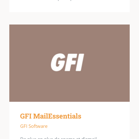
GFI MailEssentials
GFI Software