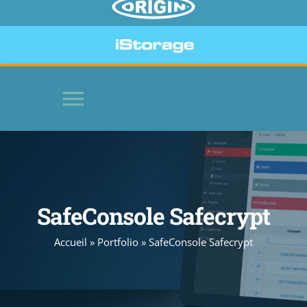
Toggle
Navigation
HOME
LOGICIELS
SafeConsole Safecrypt
Accueil
»
Portfolio
»
SafeConsole Safecrypt
PÉRIPHÉRIQUES SÉCURISÉS
SITE WEB