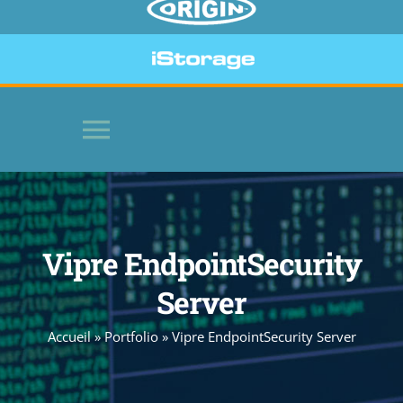
Toggle
Navigation
HOME
Vipre EndpointSecurity
LOGICIELS
Server
PÉRIPHÉRIQUES SÉCURISÉS
Accueil
»
Portfolio
»
Vipre EndpointSecurity Server
SITE WEB