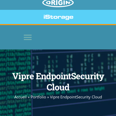
Toggle
Navigation
HOME
Vipre EndpointSecurity
LOGICIELS
Cloud
PÉRIPHÉRIQUES SÉCURISÉS
Accueil
»
Portfolio
»
Vipre EndpointSecurity Cloud
SITE WEB