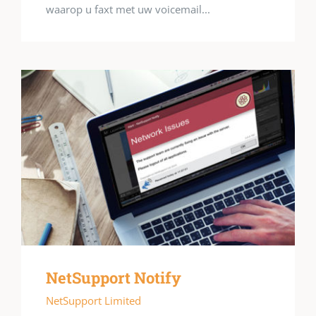
waarop u faxt met uw voicemail...
NetSupport Notify
NetSupport Limited