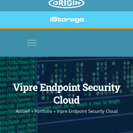
Toggle
Navigation
HOME
Vipre Endpoint Security
SOFTWARE
Cloud
BEVEILIGDE APPARATEN
Accueil
»
Portfolio
»
Vipre Endpoint Security Cloud
WEBSITE