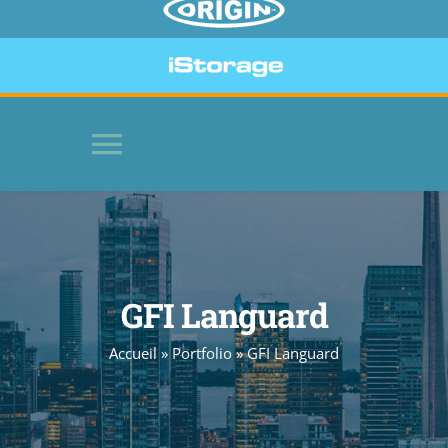
Toggle
Navigation
HOME
SOFTWARE
GFI Languard
Accueil
»
Portfolio
»
GFI Languard
BEVEILIGDE APPARATEN
WEBSITE