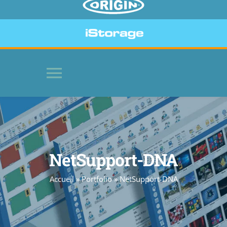
Toggle
Navigation
HOME
SOFTWARE
NetSupport-DNA
Accueil
»
Portfolio
»
NetSupport-DNA
BEVEILIGDE APPARATEN
WEBSITE