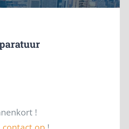
paratuur
nenkort !
contact op
!