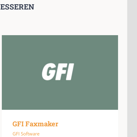
RESSEREN
GFI Faxmaker
GFI Software