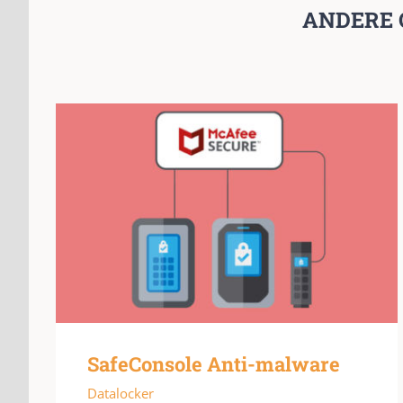
ANDERE 
SafeConsole Anti-malware
Datalocker