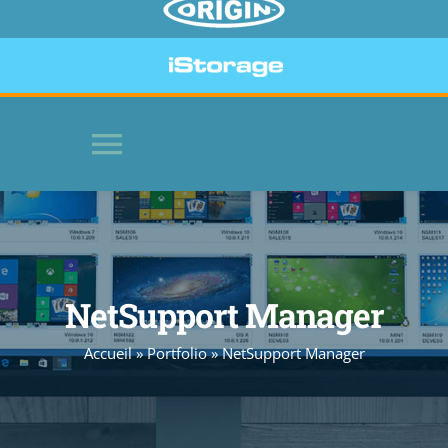
Toggle
Navigation
HOME
SOFTWARE
NetSupport Manager
Accueil
»
Portfolio
»
NetSupport Manager
BEVEILIGDE APPARATEN
WEBSITE