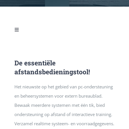
DIENSTE
PUBLICATIE
Toggle
Navigation
NETSUPPORT MANAGER
CONTACT
De essentiële
BROCHURE (PDF)
afstandsbedieningstool!
EVALUATION GRATUITE
Het nieuwste op het gebied van pc-ondersteuning
en beheersystemen voor extern bureaublad.
Bewaak meerdere systemen met één tik, bied
ondersteuning op afstand of interactieve training.
Verzamel realtime systeem- en voorraadgegevens.