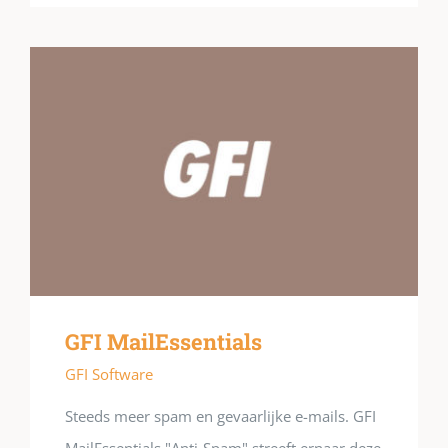
GFI MailEssentials
GFI Software
Steeds meer spam en gevaarlijke e-mails. GFI
MailEssentials "Anti-Spam" streeft ernaar deze