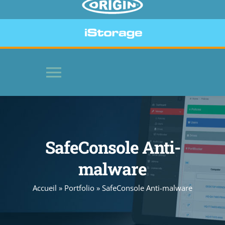
Toggle
Navigation
HOME
SafeConsole Anti-
SOFTWARE
malware
BEVEILIGDE APPARATEN
Accueil
»
Portfolio
»
SafeConsole Anti-malware
WEBSITE