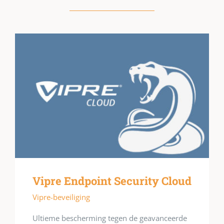
Vipre Endpoint Security Cloud
Vipre-beveiliging
Ultieme bescherming tegen de geavanceerde