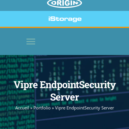
Toggle
Navigation
HOME
Vipre EndpointSecurity
SOFTWARE
Server
BEVEILIGDE APPARATEN
Accueil
»
Portfolio
»
Vipre EndpointSecurity Server
WEBSITE