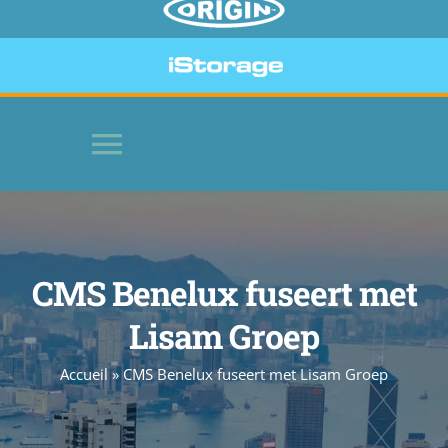
Toggle
Navigation
HOME
CMS Benelux fuseert met
SOFTWARE
Lisam Groep
BEVEILIGDE APPARATEN
Accueil
»
CMS Benelux fuseert met Lisam Groep
WEBSITE