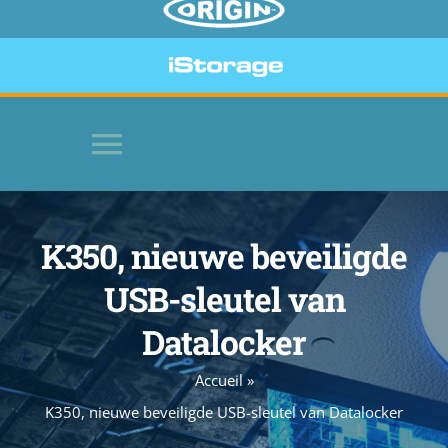
Toggle
Navigation
HOME
K350, nieuwe beveiligde
USB-sleutel van
SOFTWARE
Datalocker
BEVEILIGDE APPARATEN
Accueil
»
K350, nieuwe beveiligde USB-sleutel van Datalocker
WEBSITE